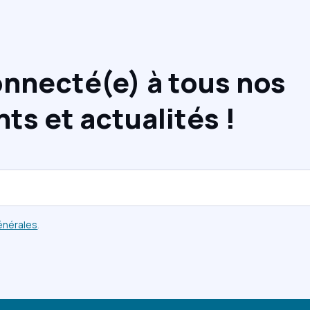
nnecté(e) à tous nos
s et actualités !
énérales
.