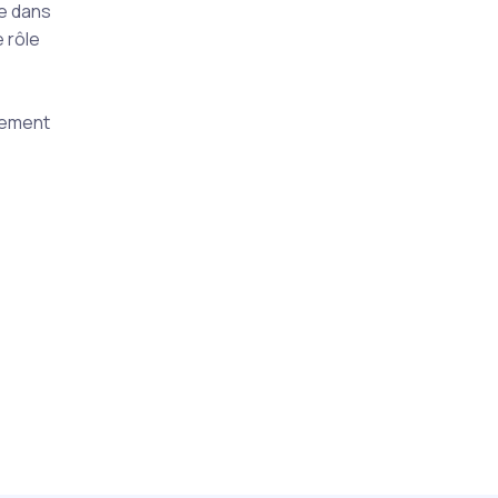
ue dans
e rôle
pement