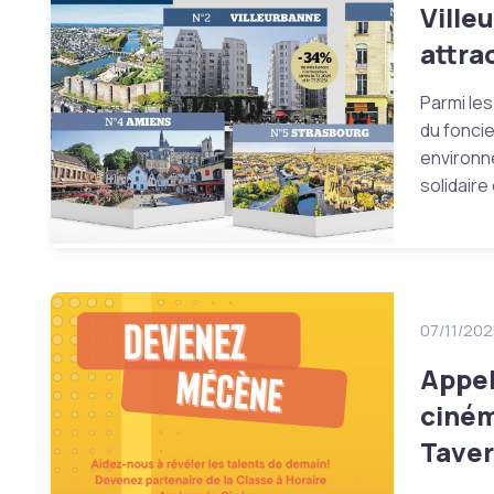
Ville
attra
Parmi les
du foncie
environn
solidaire
07/11/202
Appel
ciném
Taver