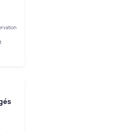
ervation
t
agés