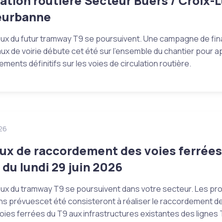
lation routière Secteur Buers / Croix-
leurbanne
aux du futur tramway T9 se poursuivent. Une campagne de fina
ux de voirie débute cet été sur l’ensemble du chantier pour a
ements définitifs sur les voies de circulation routière.
26
ux de raccordement des voies ferrées
r du lundi 29 juin 2026
aux du tramway T9 se poursuivent dans votre secteur. Les pr
ns prévuescet été consisteront à réaliser le raccordement d
oies ferrées du T9 aux infrastructures existantes des lignes 