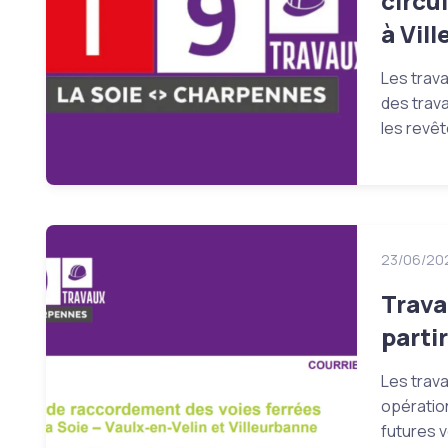
circu
à Vil
Les trav
des trava
les revêt
23/06/20
Trava
parti
Les trav
opératio
futures v