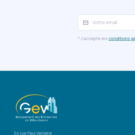
* J'accepte les
conditions g
54 rue Paul Verlaine