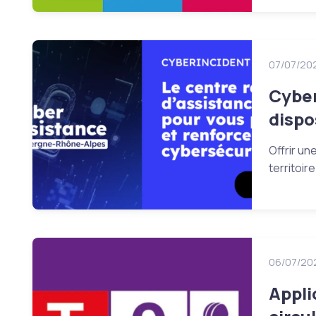
07/07/20
Cyber
dispo
Offrir un
territoi
06/07/20
Appli