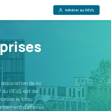
Adhérer au GEVIL
prises
association de loi
if du GEVIL est de
loriser le tissu
ronnement d'affaires