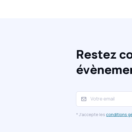
Restez co
évènement
* J'accepte les
conditions g