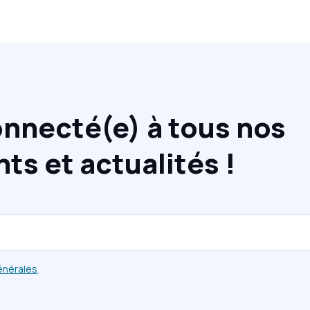
nnecté(e) à tous nos
s et actualités !
énérales
.