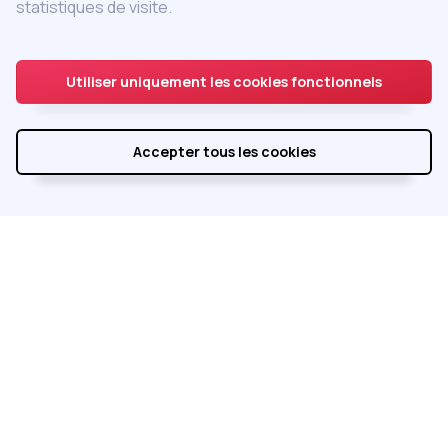
Adhérer au GEVIL
statistiques de visite.
Accès adhérent
Utiliser uniquement les cookies fonctionnels
Accepter tous les cookies
Réalisé par
Integral Service