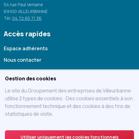
54 rue Paul Verlaine
69100 VILLEURBANNE
Tél.
04 72 65 71 36
Accès rapides
Espace adhérents
Nous contacter
Mentions légales
Gestion des cookies
Statuts
Le site du Groupement des entreprises de Villeurbanne
Charte
utilise 2 types de cookies : Des cookies essentiels à son
fonctionnement technique et des cookies à des fins de
Adhérer au GEVIL
statistiques de visite.
Accès adhérent
Utiliser uniquement les cookies fonctionnels