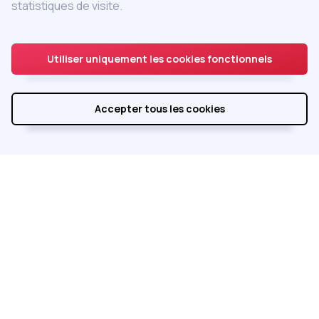
Adhérer au GEVIL
statistiques de visite.
Accès adhérent
Utiliser uniquement les cookies fonctionnels
Accepter tous les cookies
Réalisé par
Integral Service