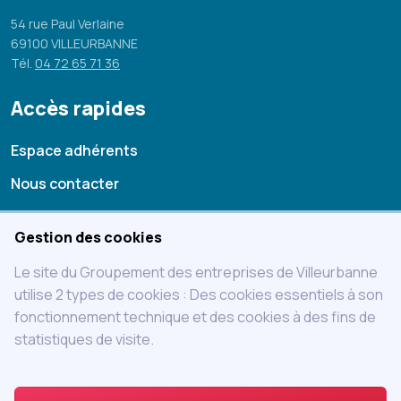
54 rue Paul Verlaine
69100 VILLEURBANNE
Tél.
04 72 65 71 36
Accès rapides
Espace adhérents
Nous contacter
Mentions légales
Gestion des cookies
Statuts
Le site du Groupement des entreprises de Villeurbanne
Charte
utilise 2 types de cookies : Des cookies essentiels à son
fonctionnement technique et des cookies à des fins de
Adhérer au GEVIL
statistiques de visite.
Accès adhérent