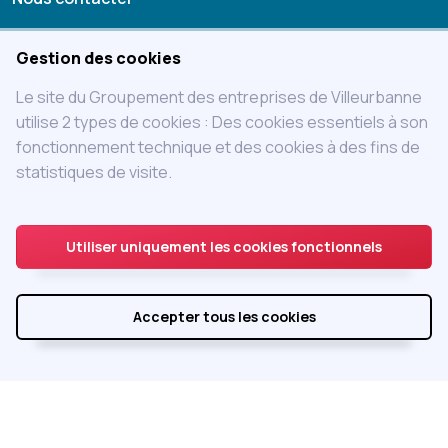
Mentions légales
Gestion des cookies
Statuts
Le site du Groupement des entreprises de Villeurbanne
Charte
utilise 2 types de cookies : Des cookies essentiels à son
fonctionnement technique et des cookies à des fins de
Adhérer au GEVIL
statistiques de visite.
Accès adhérent
Utiliser uniquement les cookies fonctionnels
Accepter tous les cookies
Réalisé par
Integral Service